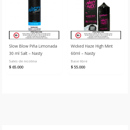
Slow Blow Piña Limonada
Wicked Haze High Mint
30 ml Salt – Nasty
60ml – Nasty
Sales de nicotina
Base libre
$
65.000
$
55.000