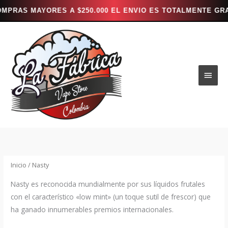
A $250.000 EL ENVIO ES TOTALMENTE GRATIS *** ---
Ir
al
contenido
Men
princ
Inicio
/ Nasty
Nasty es reconocida mundialmente por sus líquidos frutales
con el característico «low mint» (un toque sutil de frescor) que
ha ganado innumerables premios internacionales.