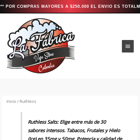
MPRAS MAYORES A $250.000 EL ENVIO ES TOTALMENTE GRATIS
Ir
al
contenido
Men
princ
Inicio
/ Ruthless
Ruthless Salts: Elige entre más de 30
sabores intensos. Tabacos, Frutales y Hielo
(Ice) en 35mg y 50mg. Potencia y calidad de