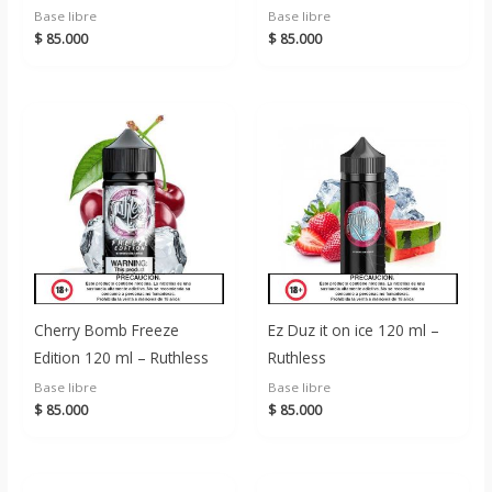
Base libre
Base libre
$
85.000
$
85.000
Cherry Bomb Freeze
Ez Duz it on ice 120 ml –
Edition 120 ml – Ruthless
Ruthless
Base libre
Base libre
$
85.000
$
85.000