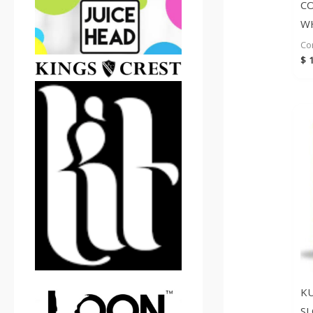
CO
WH
Co
$
1
KU
S