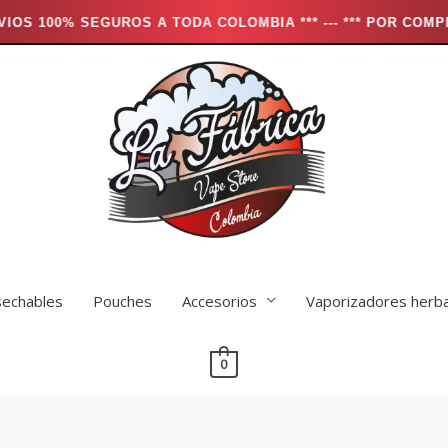
TODA COLOMBIA *** --- *** POR COMPRAS MAYORES A $250.0
echables
Pouches
Accesorios
Vaporizadores herb
0