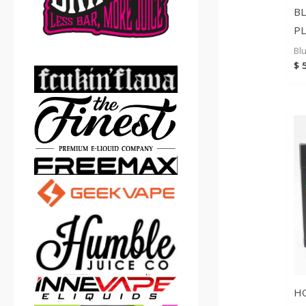
BL
PL
Bl
$
5
H