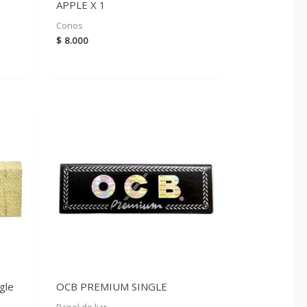
APPLE X 1
Conos
$
8.000
gle
OCB PREMIUM SINGLE
Papel de liar