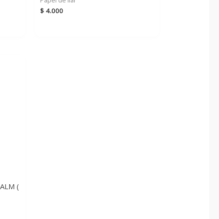
$
4.000
ALM (