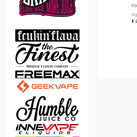
Co
Al
$
2