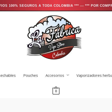
 A TODA COLOMBIA *** --- *** POR COMPRAS MAYORES A $25
echables
Pouches
Accesorios
Vaporizadores herb
0