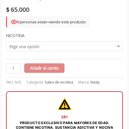
$
65.000
6
personas estan viendo este producto
NICOTINA
Asap
Añadir al carrito
grape
high
SKU:
N/D
Categoría:
Sales de nicotina
Marca:
Nasty
mint
salts
30
ml
-
18+
PRODUCTO EXCLUSIVO PARA MAYORES DE EDAD.
Nasty
CONTIENE NICOTINA, SUSTANCIA ADICTIVA Y NOCIVA