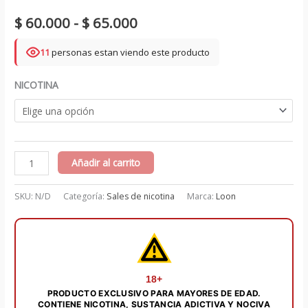
Rango
$
60.000
-
$
65.000
de
11
personas estan viendo este producto
precios:
NICOTINA
desde
$ 60.000
hasta
Iced
Añadir al carrito
$ 65.000
Blueberry
30
SKU:
N/D
Categoría:
Sales de nicotina
Marca:
Loon
ml
salts
-
Loon
cantidad
18+
PRODUCTO EXCLUSIVO PARA MAYORES DE EDAD.
CONTIENE NICOTINA, SUSTANCIA ADICTIVA Y NOCIVA