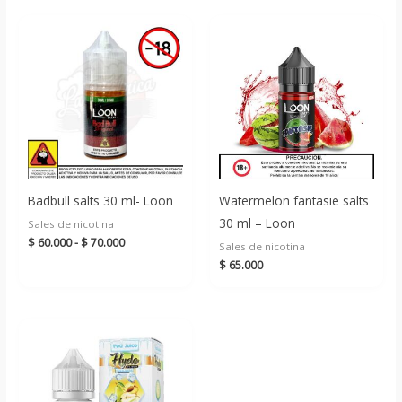
Badbull salts 30 ml- Loon
Watermelon fantasie salts
30 ml – Loon
Sales de nicotina
Rango
$
60.000
-
$
70.000
Sales de nicotina
de
$
65.000
precios:
desde
$ 60.000
hasta
$ 70.000