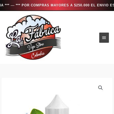
- *** POR COMPRAS MAYORES A $250.000 EL ENVIO ES TOTAL
Ir
al
contenido
Men
princ