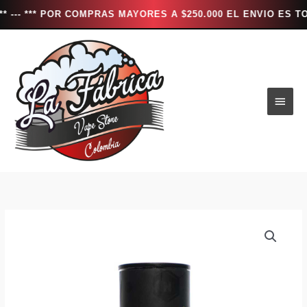
* POR COMPRAS MAYORES A $250.000 EL ENVIO ES TOTALMENT
Ir
al
contenido
Men
princ