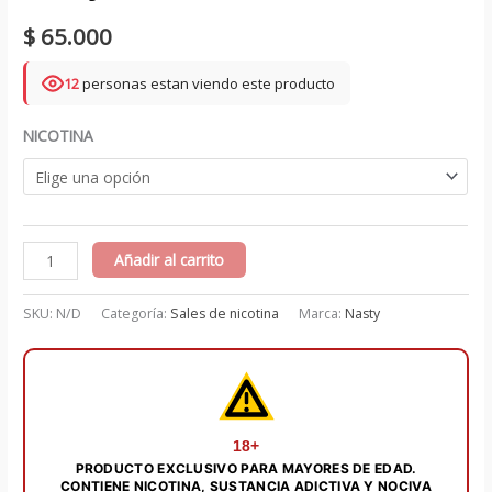
$
65.000
12
personas estan viendo este producto
NICOTINA
Cush
Añadir al carrito
Man
Mango
SKU:
N/D
Categoría:
Sales de nicotina
Marca:
Nasty
Salt
30ml
-
Nasty
cantidad
18+
PRODUCTO EXCLUSIVO PARA MAYORES DE EDAD.
CONTIENE NICOTINA, SUSTANCIA ADICTIVA Y NOCIVA