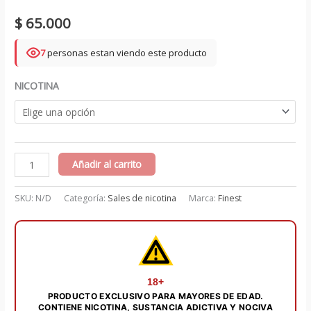
$
65.000
7
personas estan viendo este producto
NICOTINA
Blue
Añadir al carrito
Razz
Menthol
SKU:
N/D
Categoría:
Sales de nicotina
Marca:
Finest
Salts
30
ml
-
The
18+
PRODUCTO EXCLUSIVO PARA MAYORES DE EDAD.
Finest
CONTIENE NICOTINA, SUSTANCIA ADICTIVA Y NOCIVA