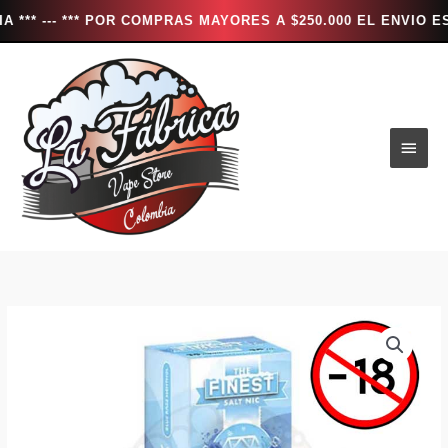
- *** POR COMPRAS MAYORES A $250.000 EL ENVIO ES TOTALM
Ir
al
contenido
Men
princ