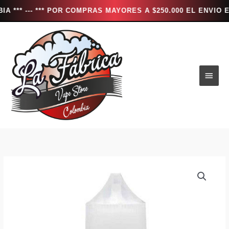
-- *** POR COMPRAS MAYORES A $250.000 EL ENVIO ES TOTA
Ir
al
contenido
Men
princ