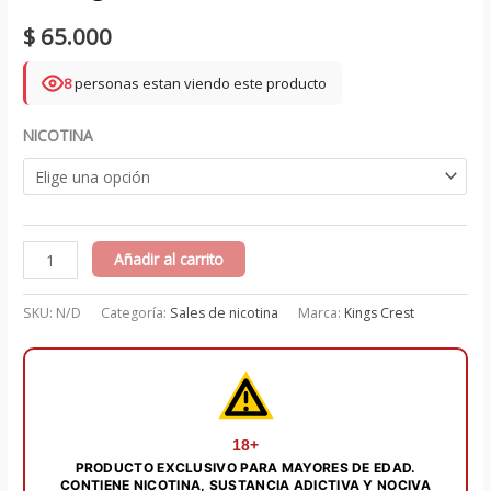
$
65.000
8
personas estan viendo este producto
NICOTINA
Don
Añadir al carrito
Juan
Reserve
SKU:
N/D
Categoría:
Sales de nicotina
Marca:
Kings Crest
Salts
30
ml
-
Kings
18+
PRODUCTO EXCLUSIVO PARA MAYORES DE EDAD.
Crest
CONTIENE NICOTINA, SUSTANCIA ADICTIVA Y NOCIVA