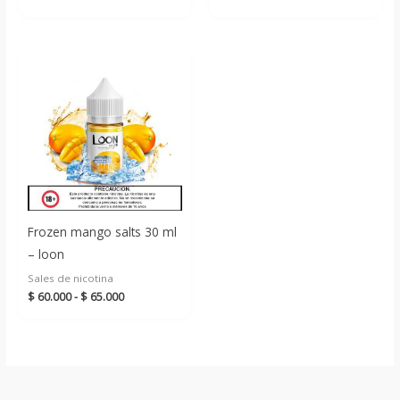
Frozen mango salts 30 ml
– loon
Sales de nicotina
Rango
$
60.000
-
$
65.000
de
precios:
desde
$ 60.000
hasta
$ 65.000