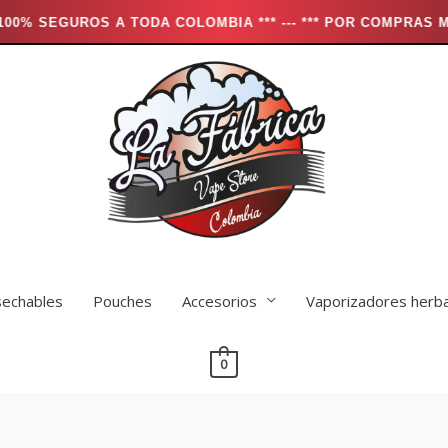
A TODA COLOMBIA *** --- *** POR COMPRAS MAYORES A $250
echables
Pouches
Accesorios
Vaporizadores herb
0