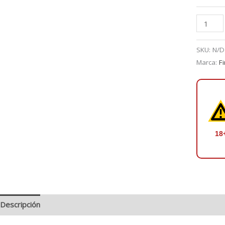
Pineapp
Menthol
Salts
SKU:
N/D
30
Marca:
F
ml
-
The
Finest
cantidad
18
Descripción
Información adicional
Valoraciones (0)