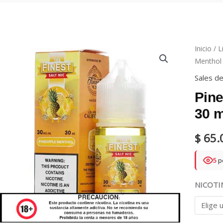
Inicio
/
L
Menthol 
Sales de
Pine
30 m
$
65.
5
p
NICOTI