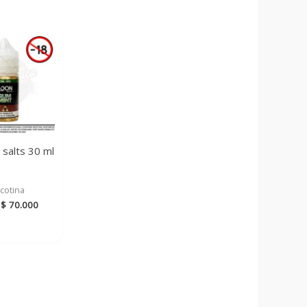
salts 30 ml
cotina
Rango
$
70.000
de
precios:
desde
$ 65.000
hasta
$ 70.000