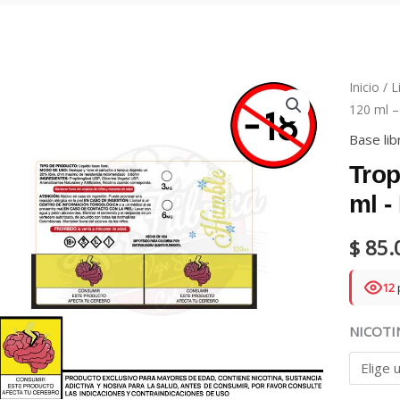
Inicio
/
L
120 ml 
Base lib
Trop
ml -
$
85.
12
NICOTI