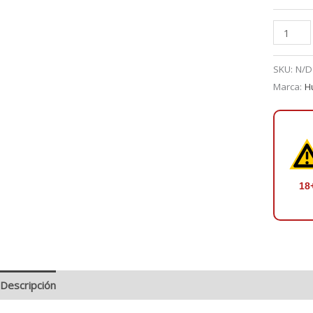
Tropic
Thunder
Ice
SKU:
N/D
120
Marca:
H
ml
-
Humble
cantidad
18
Descripción
Información adicional
Valoraciones (0)