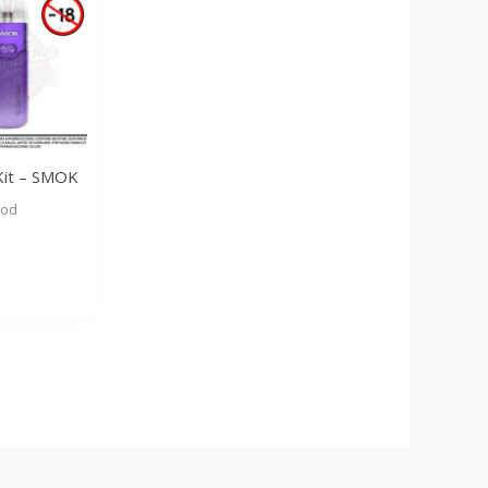
Kit – SMOK
pod