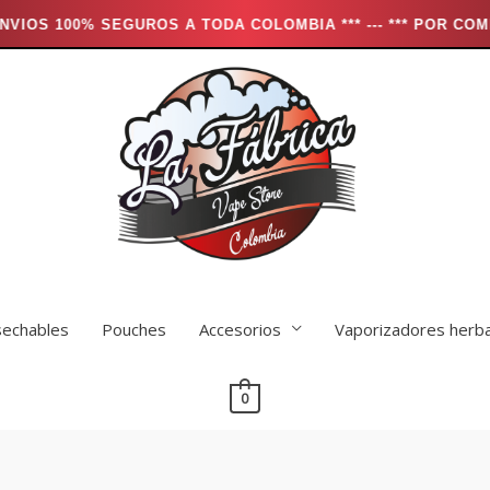
UROS A TODA COLOMBIA *** --- *** POR COMPRAS MAYORES A
echables
Pouches
Accesorios
Vaporizadores herb
0