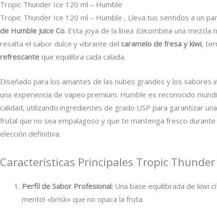
Tropic Thunder Ice 120 ml – Humble
Tropic Thunder Ice 120 ml – Humble , Lleva tus sentidos a un pa
de Humble Juice Co.
Esta joya de la línea
Ice
combina una mezcla m
resalta el sabor dulce y vibrante del
caramelo de fresa y kiwi
, te
refrescante
que equilibra cada calada.
Diseñado para los amantes de las nubes grandes y los sabores i
una experiencia de vapeo premium. Humble es reconocido mundi
calidad, utilizando ingredientes de grado USP para garantizar una
frutal que no sea empalagoso y que te mantenga fresco durante t
elección definitiva.
Características Principales Tropic Thunde
Perfil de Sabor Profesional:
Una base equilibrada de kiwi cí
mentol «brisk» que no opaca la fruta.