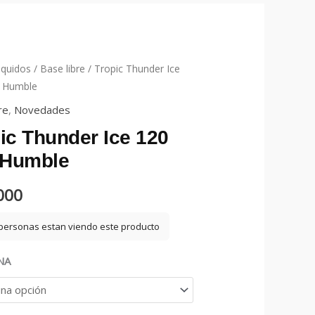
iquidos
/
Base libre
/ Tropic Thunder Ice
– Humble
re
,
Novedades
ic Thunder Ice 120
 Humble
000
personas estan viendo este producto
NA