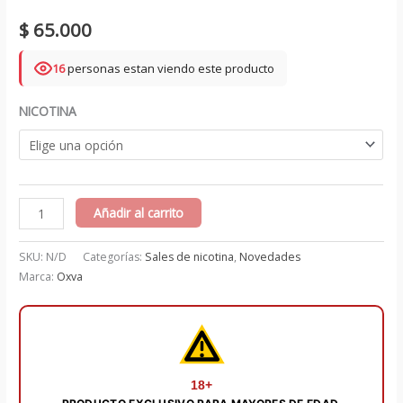
$
65.000
16
personas estan viendo este producto
NICOTINA
OX
Añadir al carrito
PASSION
SOUR
SKU:
N/D
Categorías:
Sales de nicotina
,
Novedades
APPLE
Marca:
Oxva
SALTS
30
ML
-
18+
OXVA