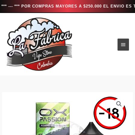
* POR COMPRAS MAYORES A $250.000 EL ENVIO ES TOTALMENT
Ir
al
contenido
Men
princ