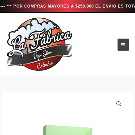
 POR COMPRAS MAYORES A $250.000 EL ENVIO ES TOTALMENTE
Ir
al
contenido
Men
princ