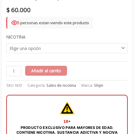
$
60.000
5
personas estan viendo este producto
NICOTINA
Cucumber
Añadir al carrito
watermelon
salts
SKU:
N/D
Categoría:
Sales de nicotina
Marca:
Shijin
30
ml
-
Shijin
Vapor
18+
PRODUCTO EXCLUSIVO PARA MAYORES DE EDAD.
cantidad
CONTIENE NICOTINA, SUSTANCIA ADICTIVA Y NOCIVA