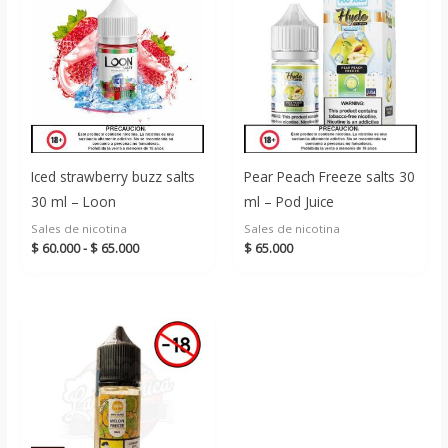
Iced strawberry buzz salts
Pear Peach Freeze salts 30
30 ml – Loon
ml – Pod Juice
Sales de nicotina
Sales de nicotina
Rango
$
60.000
-
$
65.000
$
65.000
de
precios:
desde
$ 60.000
hasta
$ 65.000