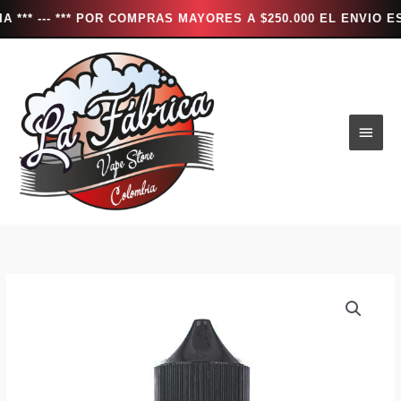
- *** POR COMPRAS MAYORES A $250.000 EL ENVIO ES TOTAL
Ir
al
contenido
Men
princ