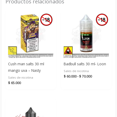
Productos relacionados
Cush man salts 30 ml
Badbull salts 30 ml- Loon
mango uva – Nasty
Sales de nicotina
Rango
$
60.000
-
$
70.000
Sales de nicotina
de
$
65.000
precios:
desde
$ 60.000
hasta
$ 70.000