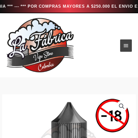
-- *** POR COMPRAS MAYORES A $250.000 EL ENVIO ES TOTA
Ir
al
contenido
Men
princ