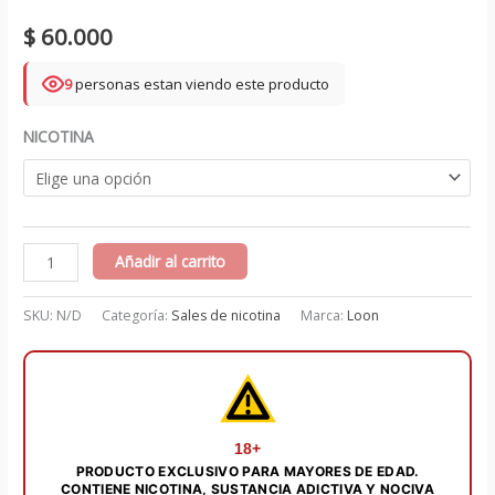
$
60.000
9
personas estan viendo este producto
NICOTINA
Apple
Añadir al carrito
Berry
Crumble
SKU:
N/D
Categoría:
Sales de nicotina
Marca:
Loon
salts
30
ml
-
Loon
18+
PRODUCTO EXCLUSIVO PARA MAYORES DE EDAD.
cantidad
CONTIENE NICOTINA, SUSTANCIA ADICTIVA Y NOCIVA