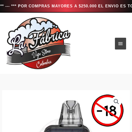
* POR COMPRAS MAYORES A $250.000 EL ENVIO ES TOTALMENT
Ir
al
contenido
Men
princ