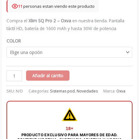
11
personas estan viendo este producto
Compra el
Xlim SQ Pro 2 – Oxva
en nuestra tienda. Pantalla
táctil HD, batería de 1600 mAh y hasta 30W de potencia
COLOR
Xlim
Añadir al carrito
SQ
Pro
SKU:
N/D
Categorías:
Sistemas pod
,
Novedades
Marca:
Oxva
2
-
Oxva
cantidad
18+
PRODUCTO EXCLUSIVO PARA MAYORES DE EDAD.