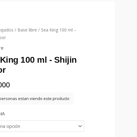
iquidos
/
Base libre
/ Sea King 100 ml –
por
re
King 100 ml - Shijin
or
000
personas estan viendo este producto
NA