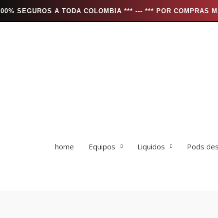
 A TODA COLOMBIA *** --- *** POR COMPRAS MAYORES A $25
Ir
al
contenido
home
Equipos
Liquidos
Pods des