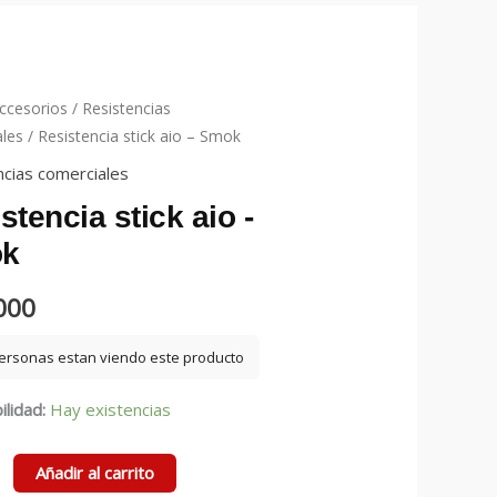
ccesorios
/
Resistencias
les
/ Resistencia stick aio – Smok
ncias comerciales
stencia stick aio -
k
000
personas estan viendo este producto
ilidad:
Hay existencias
cia
Añadir al carrito