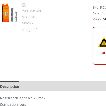
stick
aio
SKU:
RC-
-
Categorí
Smok
Marca:
S
cantidad
18
Descripción
Valoraciones (0)
Resistencia stick aio – Smok
Compatible con: