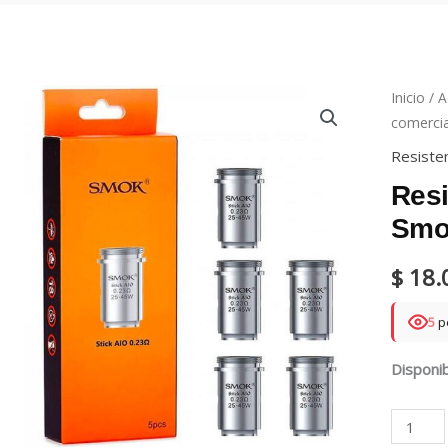
Inicio
/
A
comercia
Resiste
Resi
Smo
$
18.
15
Disponib
Resisten