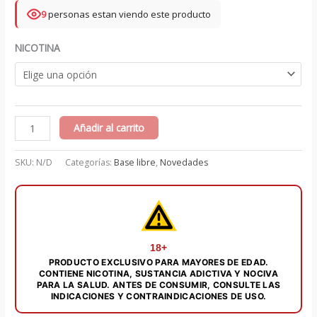
9
personas estan viendo este producto
NICOTINA
Purple
Añadir al carrito
Bomb
60
SKU:
N/D
Categorías:
Base libre
,
Novedades
ml
-
VGOD
cantidad
18+
PRODUCTO EXCLUSIVO PARA MAYORES DE EDAD.
CONTIENE NICOTINA, SUSTANCIA ADICTIVA Y NOCIVA
PARA LA SALUD. ANTES DE CONSUMIR, CONSULTE LAS
INDICACIONES Y CONTRAINDICACIONES DE USO.