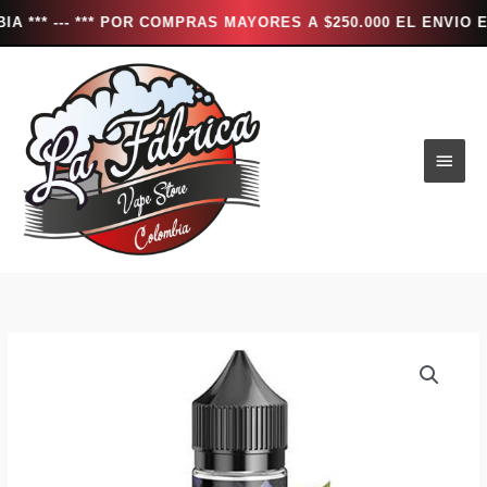
- *** POR COMPRAS MAYORES A $250.000 EL ENVIO ES TOTAL
Ir
al
contenido
Men
princ