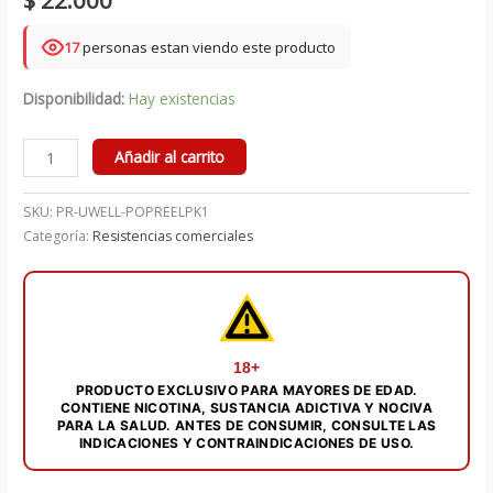
17
personas estan viendo este producto
Disponibilidad:
Hay existencias
POPREEL
Añadir al carrito
PK1
POD
SKU:
PR-UWELL-POPREELPK1
-
Categoría:
Resistencias comerciales
UWELL
cantidad
18+
PRODUCTO EXCLUSIVO PARA MAYORES DE EDAD.
CONTIENE NICOTINA, SUSTANCIA ADICTIVA Y NOCIVA
PARA LA SALUD. ANTES DE CONSUMIR, CONSULTE LAS
INDICACIONES Y CONTRAINDICACIONES DE USO.