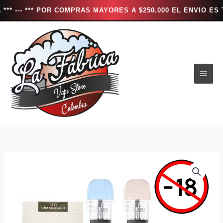
- *** POR COMPRAS MAYORES A $250.000 EL ENVIO ES TOTAL
Ir
al
contenido
Men
princ