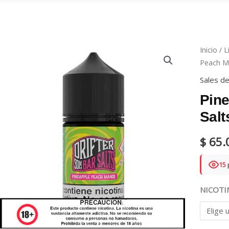
Inicio
/
L
Peach M
Sales de
Pin
Salt
$
65.
15
NICOTI