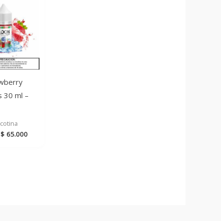
awberry
s 30 ml –
cotina
Rango
$
65.000
de
precios:
desde
$ 60.000
hasta
$ 65.000