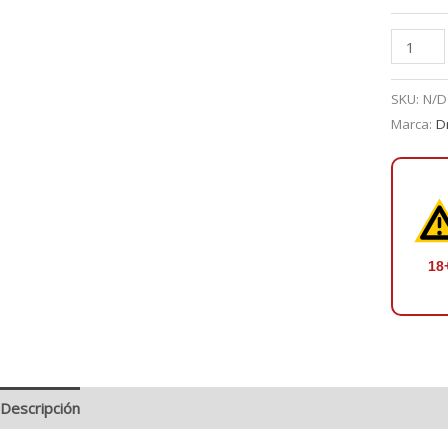
Pineapp
Peach
Mango
SKU:
N/D
Salts
Marca:
Dr
30
ml
-
DRIFTE
cantidad
18
Descripción
Información adicional
Valoraciones (0)