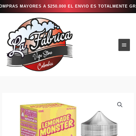
S MAYORES A $250.000 EL ENVIO ES TOTALMENTE GRATIS ***
Ir
al
contenido
Men
princ