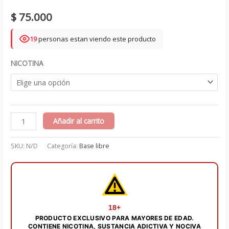
$
75.000
19
personas estan viendo este producto
NICOTINA
Lemonade
Añadir al carrito
Monster
Pink
SKU:
N/D
Categoría:
Base libre
100
ml
-
Lemonade
Monster
18+
PRODUCTO EXCLUSIVO PARA MAYORES DE EDAD.
cantidad
CONTIENE NICOTINA, SUSTANCIA ADICTIVA Y NOCIVA