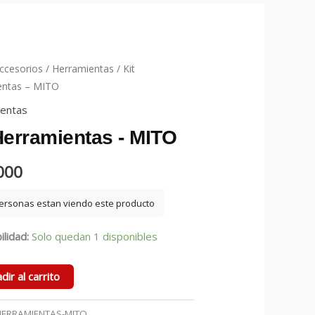
ccesorios
/
Herramientas
/ Kit
entas – MITO
entas
Herramientas - MITO
000
ersonas estan viendo este producto
ilidad:
Solo quedan 1 disponibles
dir al carrito
entas
HERRAMIENTAS-MITO