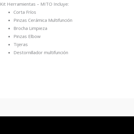
Kit Herramientas – MITO Incluye:
Corta Fríos
Pinzas Cerámica Multifunción
Brocha Limpieza
Pinzas Elbow
Tijeras
Destornillador multifunción