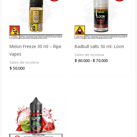
Melon Freeze 30 ml – Ripe
Badbull salts 30 ml- Loon
Vapes
Sales de nicotina
Rango
$
60.000
-
$
70.000
Sales de nicotina
de
$
50.000
precios:
desde
$ 60.000
hasta
$ 70.000