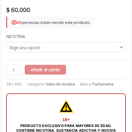
$
60.000
20
personas estan viendo este producto
NICOTINA
Honeydew
Añadir al carrito
melon
salts
SKU:
N/D
Categoría:
Sales de nicotina
Marca:
Pachamama
30
ml
-
Pachamama
cantidad
18+
PRODUCTO EXCLUSIVO PARA MAYORES DE EDAD.
CONTIENE NICOTINA, SUSTANCIA ADICTIVA Y NOCIVA