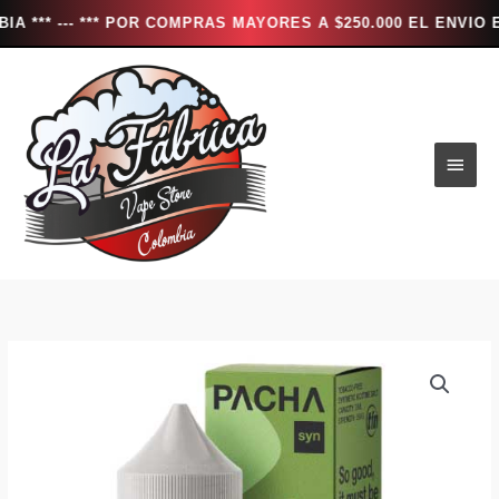
-- *** POR COMPRAS MAYORES A $250.000 EL ENVIO ES TOTA
Ir
al
contenido
Men
princ