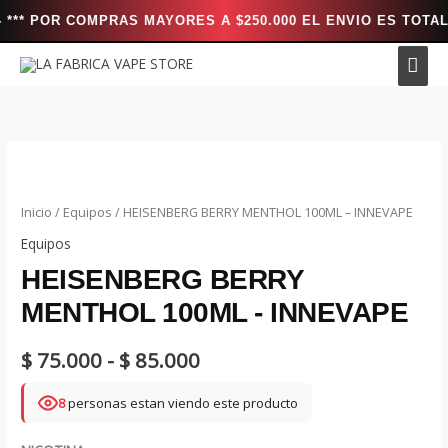
 POR COMPRAS MAYORES A $250.000 EL ENVIO ES TOTALMENTE
Ir
Men
al
prin
contenido
Inicio
/
Equipos
/ HEISENBERG BERRY MENTHOL 100ML – INNEVAPE
Equipos
HEISENBERG BERRY
MENTHOL 100ML - INNEVAPE
Rango
$
75.000
-
$
85.000
de
8
personas estan viendo este producto
precios: