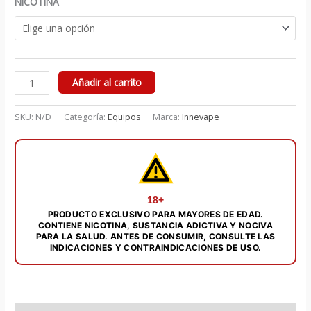
NICOTINA
desde
$ 75.000
hasta
HEISENBERG
Añadir al carrito
$ 85.000
BERRY
MENTHOL
SKU:
N/D
Categoría:
Equipos
Marca:
Innevape
100ML
-
INNEVAPE
cantidad
18+
PRODUCTO EXCLUSIVO PARA MAYORES DE EDAD.
CONTIENE NICOTINA, SUSTANCIA ADICTIVA Y NOCIVA
PARA LA SALUD. ANTES DE CONSUMIR, CONSULTE LAS
INDICACIONES Y CONTRAINDICACIONES DE USO.