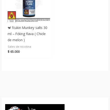
🐒 fcukin Munkey salts 30
ml – Fcking flava ( Chicle
de melon )
Sales de nicotina
$
65.000