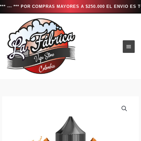
** POR COMPRAS MAYORES A $250.000 EL ENVIO ES TOTALMEN
Ir
al
contenido
Men
princ