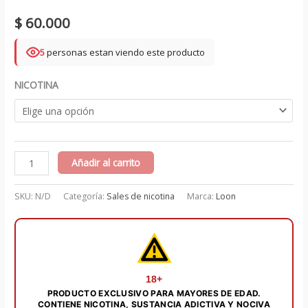
$
60.000
5
personas estan viendo este producto
NICOTINA
Classic
Añadir al carrito
tobacco
-
SKU:
N/D
Categoría:
Sales de nicotina
Marca:
Loon
Loon
salts
30
ml
cantidad
18+
PRODUCTO EXCLUSIVO PARA MAYORES DE EDAD.
CONTIENE NICOTINA, SUSTANCIA ADICTIVA Y NOCIVA