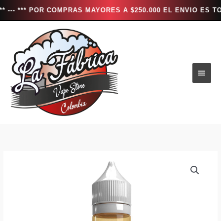
** POR COMPRAS MAYORES A $250.000 EL ENVIO ES TOTALMEN
Ir
al
contenido
Men
princ