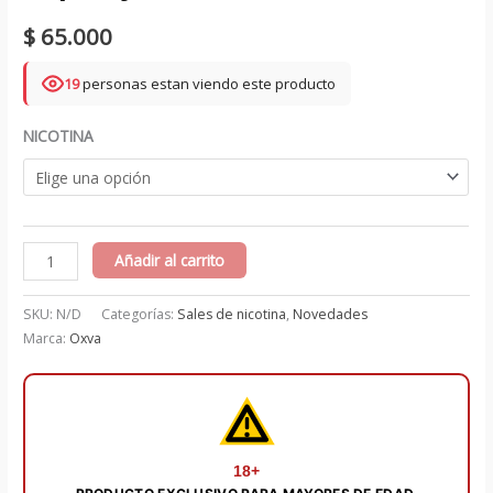
$
65.000
19
personas estan viendo este producto
NICOTINA
Cappuccino
Añadir al carrito
Salts
30
SKU:
N/D
Categorías:
Sales de nicotina
,
Novedades
ml
Marca:
Oxva
-
Crazy
Vape
by
18+
OXVA