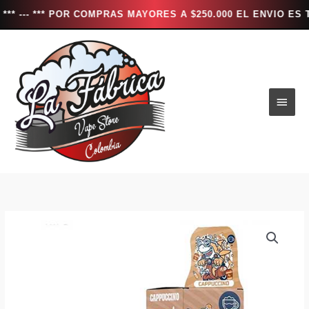
** POR COMPRAS MAYORES A $250.000 EL ENVIO ES TOTALMEN
Ir
al
contenido
Men
princ