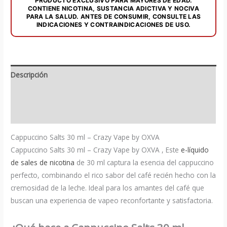
PRODUCTO EXCLUSIVO PARA MAYORES DE EDAD.
cantidad
CONTIENE NICOTINA, SUSTANCIA ADICTIVA Y NOCIVA
PARA LA SALUD. ANTES DE CONSUMIR, CONSULTE LAS
INDICACIONES Y CONTRAINDICACIONES DE USO.
Descripción
Información adicional
Valoraciones (0)
Cappuccino Salts 30 ml – Crazy Vape by OXVA
Cappuccino Salts 30 ml – Crazy Vape by OXVA , Este
e-líquido
de sales de nicotina
de 30 ml captura la esencia del cappuccino
perfecto, combinando el rico sabor del café recién hecho con la
cremosidad de la leche. Ideal para los amantes del café que
buscan una experiencia de vapeo reconfortante y satisfactoria.