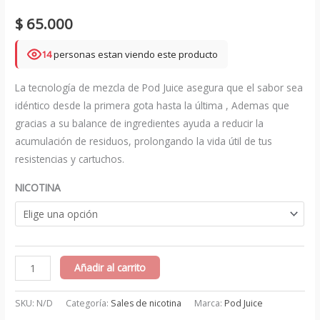
$
65.000
14
personas estan viendo este producto
La tecnología de mezcla de Pod Juice asegura que el sabor sea
idéntico desde la primera gota hasta la última , Ademas que
gracias a su balance de ingredientes ayuda a reducir la
acumulación de residuos, prolongando la vida útil de tus
resistencias y cartuchos.
NICOTINA
Blue
Añadir al carrito
Razz
Slushie
SKU:
N/D
Categoría:
Sales de nicotina
Marca:
Pod Juice
Salts