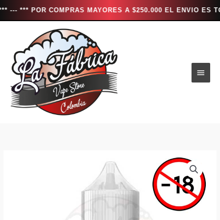
* POR COMPRAS MAYORES A $250.000 EL ENVIO ES TOTALMENT
Ir
al
contenido
Men
princ