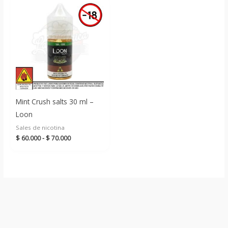
hasta
$ 65.000
Mint Crush salts 30 ml –
Loon
Sales de nicotina
Rango
$
60.000
-
$
70.000
de
precios:
desde
$ 60.000
hasta
$ 70.000