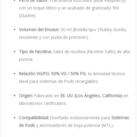
Perfil de Sabor:
Frambuesa azul dulce (Blue Raspberry)
con un toque cítrico y un acabado de granizado frío
(Slushie).
Volumen del Envase:
30 ml (Botella tipo Chubby Gorilla,
resistente y con punta de precisión).
Tipo de Nicotina:
Sales de nicotina (Nicotine Salts) de alta
pureza.
Relación VG/PG:
50% VG / 50% PG
, la densidad técnica
ideal para sistemas de Pods recargables.
Origen:
Fabricado en
EE. UU. (Los Ángeles, California)
en
laboratorios certificados.
Compatibilidad:
Diseñado exclusivamente para
Sistemas
de Pods
y atomizadores de baja potencia (MTL).