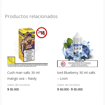
Productos relacionados
Cush man salts 30 ml
Iced Blueberry 30 ml salts
mango uva – Nasty
– Loon
Sales de nicotina
Sales de nicotina
Rango
$
65.000
$
60.000
-
$
65.000
de
precios:
desde
$ 60.000