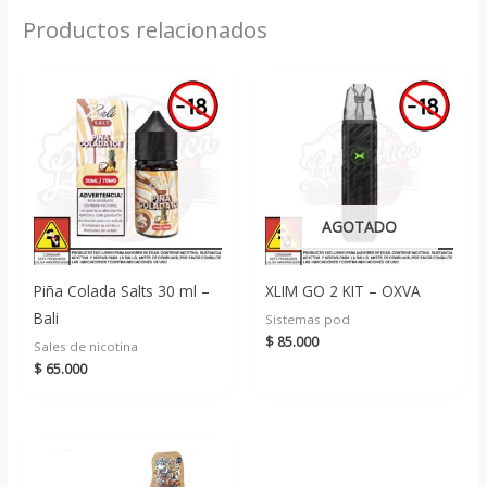
Productos relacionados
AGOTADO
Piña Colada Salts 30 ml –
XLIM GO 2 KIT – OXVA
Bali
Sistemas pod
$
85.000
Sales de nicotina
$
65.000