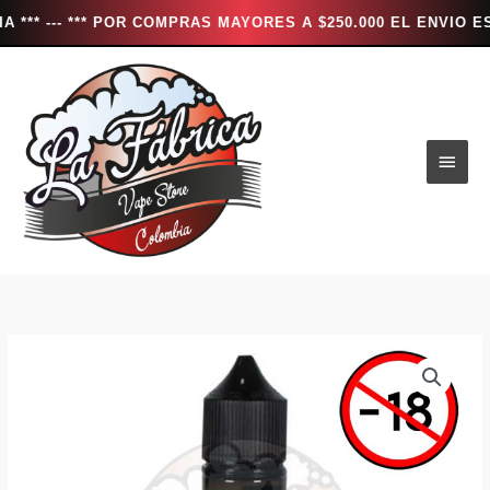
- *** POR COMPRAS MAYORES A $250.000 EL ENVIO ES TOTAL
Ir
al
contenido
Men
princ