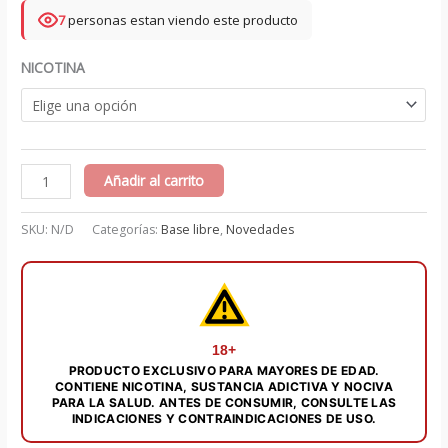
7
personas estan viendo este producto
NICOTINA
Banana
Añadir al carrito
Ice
60
SKU:
N/D
Categorías:
Base libre
,
Novedades
ml
-
Mijo
Vape
cantidad
18+
PRODUCTO EXCLUSIVO PARA MAYORES DE EDAD.
CONTIENE NICOTINA, SUSTANCIA ADICTIVA Y NOCIVA
PARA LA SALUD. ANTES DE CONSUMIR, CONSULTE LAS
INDICACIONES Y CONTRAINDICACIONES DE USO.