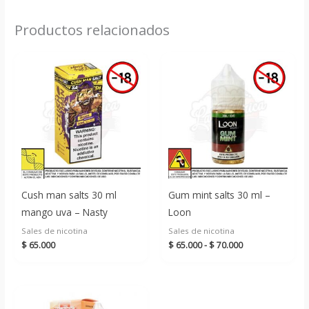
Productos relacionados
Cush man salts 30 ml
Gum mint salts 30 ml –
mango uva – Nasty
Loon
Sales de nicotina
Sales de nicotina
Rango
$
65.000
$
65.000
-
$
70.000
de
precios:
desde
$ 65.000
hasta