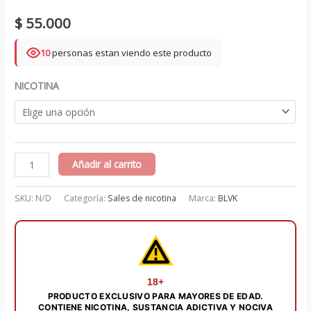
$
55.000
10
personas estan viendo este producto
NICOTINA
🍎
Añadir al carrito
🍉
🧊
SKU:
N/D
Categoría:
Sales de nicotina
Marca:
BLVK
Apple
Watermelon
Ice
Salts
30
18+
PRODUCTO EXCLUSIVO PARA MAYORES DE EDAD.
ml
CONTIENE NICOTINA, SUSTANCIA ADICTIVA Y NOCIVA