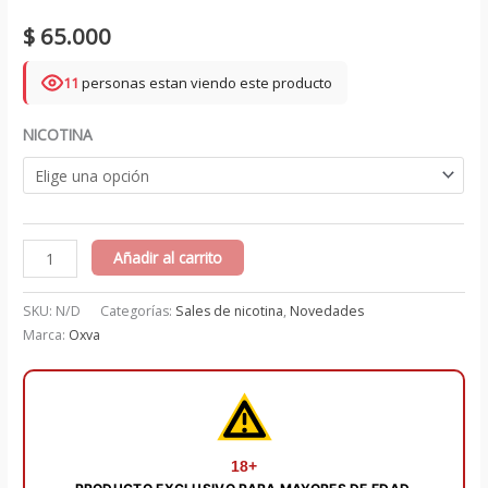
$
65.000
11
personas estan viendo este producto
NICOTINA
Aloe
Añadir al carrito
Uva
Salts
SKU:
N/D
Categorías:
Sales de nicotina
,
Novedades
30
Marca:
Oxva
ml
-
Bad
Romance
18+
cantidad