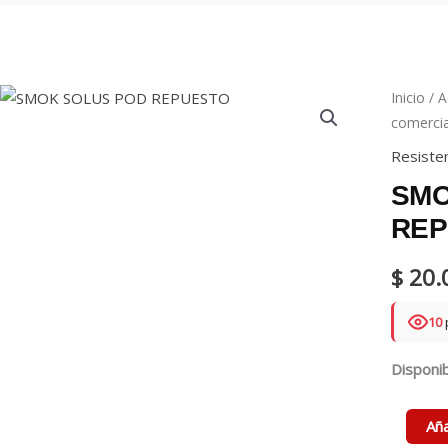
Inicio
/
A
comercia
Resiste
SMO
REP
$
20.
10
Disponib
SMOK
Aña