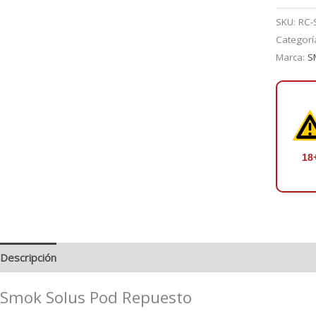
SOLUS
POD
SKU:
RC-
REPUE
Categorí
cantidad
Marca:
S
18
Descripción
Valoraciones (0)
Smok Solus Pod Repuesto