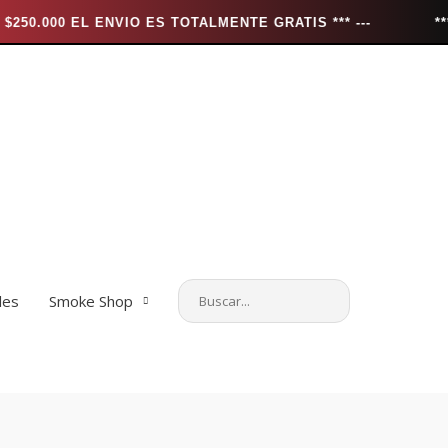
ENVIO ES TOTALMENTE GRATIS *** ---
*** ENVIOS 10
les
Smoke Shop