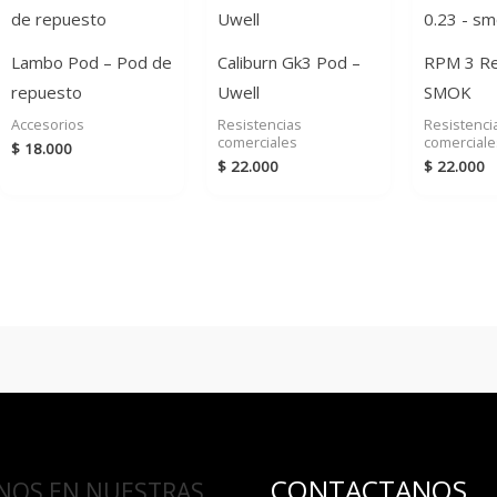
Lambo Pod – Pod de
Caliburn Gk3 Pod –
RPM 3 Re
repuesto
Uwell
SMOK
Accesorios
Resistencias
Resistenci
comerciales
comerciale
$
18.000
$
22.000
$
22.000
CONTACTANOS
NOS EN NUESTRAS