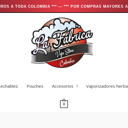
OLOMBIA *** --- *** POR COMPRAS MAYORES A $250.000 EL 
echables
Pouches
Accesorios
Vaporizadores herba
0